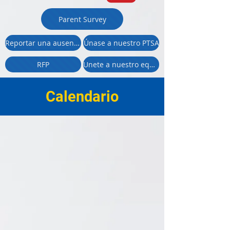
Parent Survey
Reportar una ausencia
Únase a nuestro PTSA
RFP
Unete a nuestro equipo
Calendario