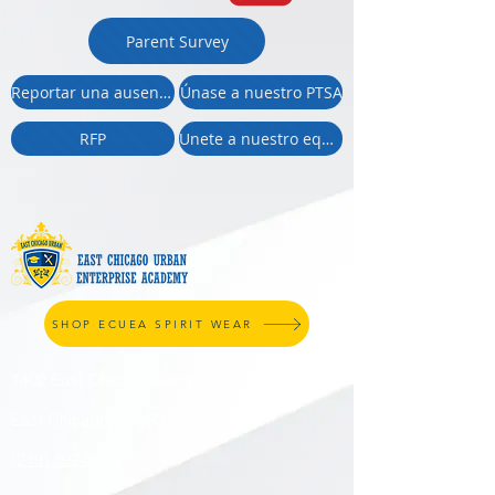
Parent Survey
Reportar una ausencia
Únase a nuestro PTSA
RFP
Unete a nuestro equipo
SHOP ECUEA SPIRIT WEAR
1402 East Chicago Avenue
East Chicago, IN 46312
(219) 392-3650